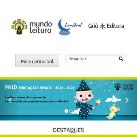
Pular
para
o
conteúdo
Mundo Leitura Editora e
Criamos histórias, formamos
Pesquisar
Menu principal
por:
leitores
Lua Azul
Anterior
Pró
DESTAQUES